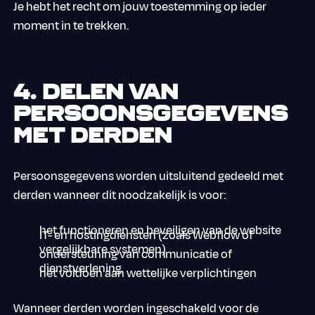
Je hebt het recht om jouw toestemming op ieder
moment in te trekken.
4. Delen van
persoonsgegevens
met derden
Persoonsgegevens worden uitsluitend gedeeld met
derden wanneer dit noodzakelijk is voor:
het functioneren en beveiligen van de website
IT- en hostingdiensten (zoals Webflow of
vergelijkbare systemen)
ondersteuning van communicatie of
dienstverlening
het voldoen aan wettelijke verplichtingen
Wanneer derden worden ingeschakeld voor de