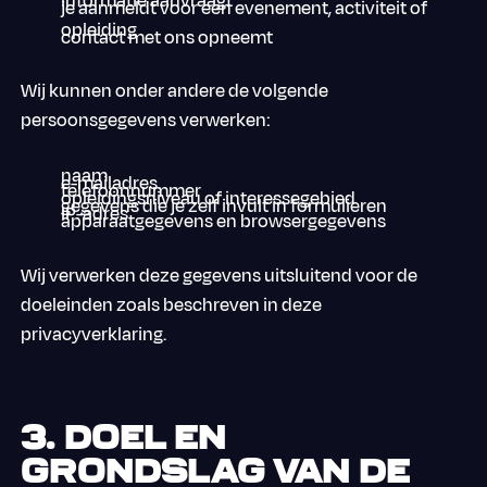
informatie aanvraagt
je aanmeldt voor een evenement, activiteit of
opleiding
contact met ons opneemt
Wij kunnen onder andere de volgende
persoonsgegevens verwerken:
naam
e-mailadres
telefoonnummer
opleidingsniveau of interessegebied
gegevens die je zelf invult in formulieren
IP-adres
apparaatgegevens en browsergegevens
Wij verwerken deze gegevens uitsluitend voor de
doeleinden zoals beschreven in deze
privacyverklaring.
3. Doel en
grondslag van de