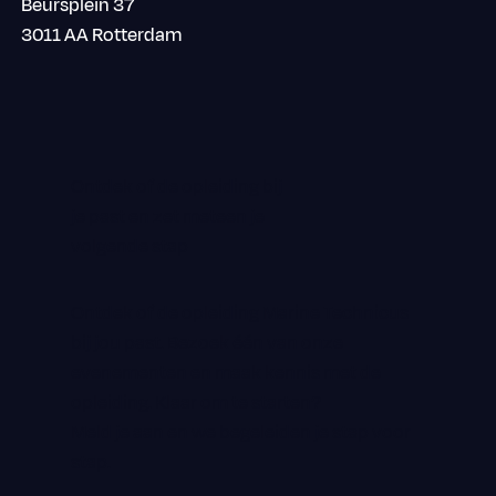
Beursplein 37
3011 AA Rotterdam
Ontdek of de opleiding bij
je past en zet meteen je
volgende stap
Ontdek of de opleiding Marine Technicus
bij jou past. Bezoek één van onze
evenementen en maak kennis met de
opleiding. Klaar om te starten?
Meld je aan en we begeleiden je stap voor
stap.