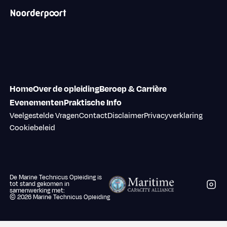
Home
Over de opleiding
Beroep & Carrière
Evenementen
Praktische Info
Veelgestelde Vragen
Contact
Disclaimer
Privacyverklaring
Cookiebeleid
De Marine Technicus Opleiding is
Volg 
tot stand gekomen in
samenwerking met:
©
2026
Marine Technicus Opleiding