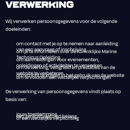
verwerking
Wij verwerken persoonsgegevens voor de volgende
doeleinden:
om contact met je op te nemen naar aanleiding
van een aanvraag of inschrijving
om je te informeren over de Koninklijke Marine
Technicus Opleiding
om aanmeldingen voor evenementen,
opleidingen of activiteiten te verwerken
om de werking, veiligheid en prestaties van de
website te verbeteren
om inzicht te krijgen in het gebruik van de website
om te voldoen aan wettelijke verplichtingen
De verwerking van persoonsgegevens vindt plaats op
basis van:
jouw toestemming
een gerechtvaardigd belang
of een wettelijke verplichting