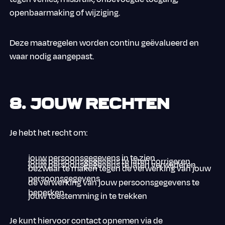
openbaarmaking of wijziging.
Deze maatregelen worden continu geëvalueerd en
waar nodig aangepast.
8. Jouw rechten
Je hebt het recht om:
jouw persoonsgegevens in te zien
jouw persoonsgegevens te laten corrigeren
jouw persoonsgegevens te laten verwijderen
bezwaar te maken tegen de verwerking van jouw
persoonsgegevens
de verwerking van jouw persoonsgegevens te
beperken
jouw toestemming in te trekken
Je kunt hiervoor contact opnemen via de