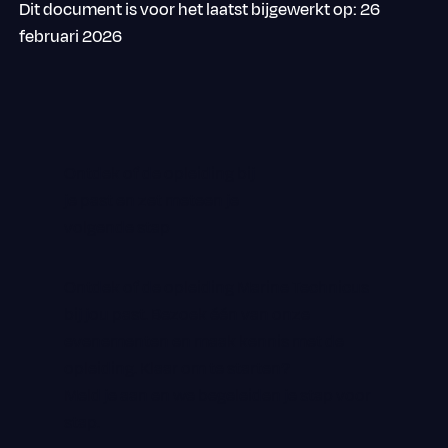
Dit document is voor het laatst bijgewerkt op: 26
februari 2026
Ontdek of de opleiding bij
je past en zet meteen je
volgende stap
Ontdek of de opleiding Marine Technicus
bij jou past. Bezoek één van onze
evenementen en maak kennis met de
opleiding. Klaar om te starten?
Meld je aan en we begeleiden je stap voor
stap.