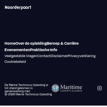
Home
Over de opleiding
Beroep & Carrière
Evenementen
Praktische Info
Veelgestelde Vragen
Contact
Disclaimer
Privacyverklaring
Cookiebeleid
De Marine Technicus Opleiding is
Volg 
tot stand gekomen in
samenwerking met:
©
2026
Marine Technicus Opleiding