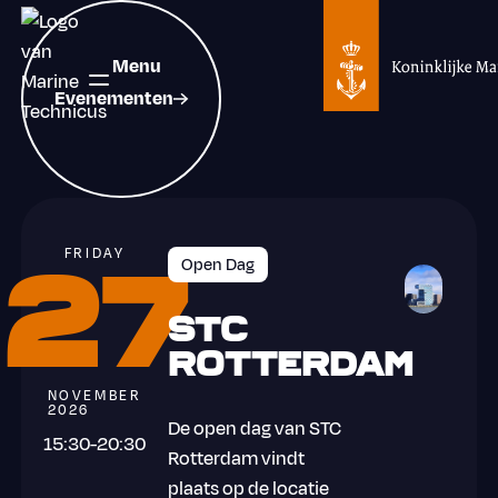
Evenementen
Menu
Evenementen
FRIDAY
27
Open Dag STC Rotterdam 27 november 2026
Open Dag
STC
Rotterdam
NOVEMBER
2026
De open dag van STC
15:30
-
20:30
Rotterdam vindt
plaats op de locatie