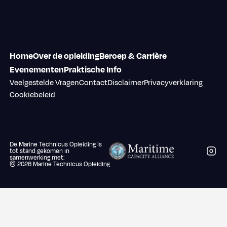
Home
Over de opleiding
Beroep & Carrière
Evenementen
Praktische Info
Veelgestelde Vragen
Contact
Disclaimer
Privacyverklaring
Cookiebeleid
De Marine Technicus Opleiding is
Volg 
tot stand gekomen in
samenwerking met:
©
2026
Marine Technicus Opleiding