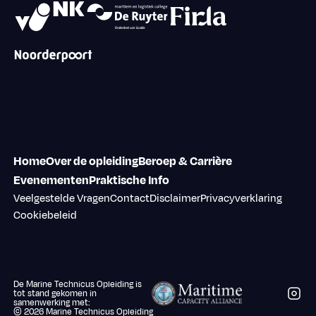
Home
Over de opleiding
Beroep & Carrière
Evenementen
Praktische Info
Veelgestelde Vragen
Contact
Disclaimer
Privacyverklaring
Cookiebeleid
De Marine Technicus Opleiding is
Volg 
tot stand gekomen in
samenwerking met:
©
2026
Marine Technicus Opleiding