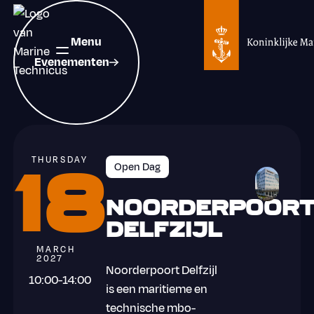
Evenementen
Menu
Evenementen
THURSDAY
18
Open Dag Noorderpoort Delfzijl, Duurswoldlaan 2A 1
Open Dag
Noorderpoor
Delfzijl
MARCH
2027
Noorderpoort Delfzijl
10:00
-
14:00
is een maritieme en
technische mbo-